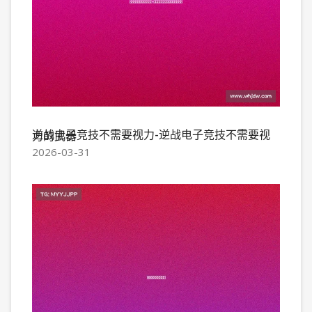
逆战电子竞技不需要视力-逆战电子竞技不需要视力的武器
2026-03-31