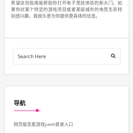
希望这份指南能帮助你打开电子竞技体验的新大门。如
果你对某个特定的游戏项目或者某座城市的电竞生态特
别感兴趣，我很乐意为你提供更具体的信息。
导航
网页版亚星游戏yaxin登录入口