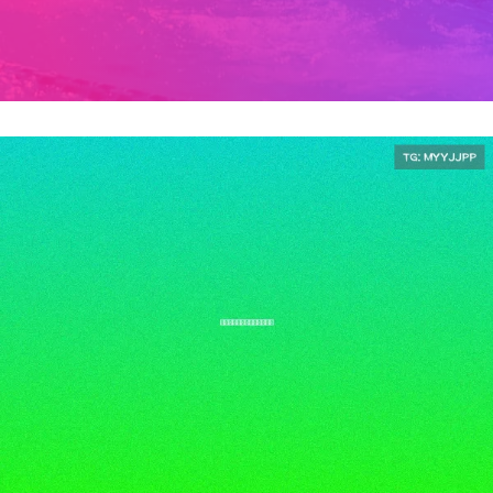
陇南群雄逐鹿，电竞风云再起