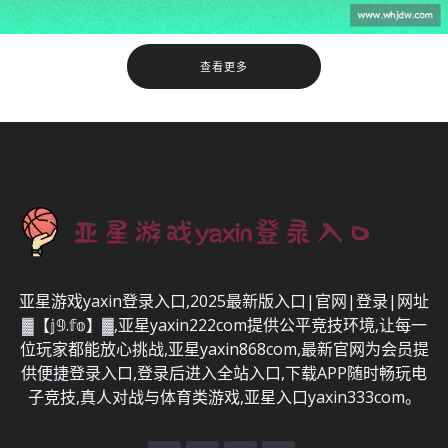
查看更多
亚星游戏yaxin登录入口,2025最新版入口|官网|登录|网址
▓【𝕛𝟡.𝕗𝕠】▓,亚星yaxin222com提供公平竞技环境,让每一
位玩家都能放心挑战,亚星yaxin868com,最新官网为会员提
供便捷登录入口,登录后进入全站入口,下载APP随时畅玩电
子竞技,真人对战与体育类游戏,亚星入口yaxin333com。